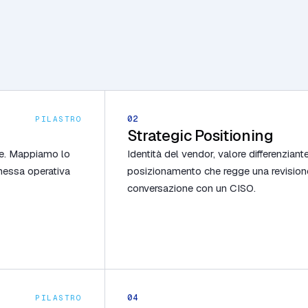
un mercato
uto.
02
PILASTRO
Strategic Positioning
one. Mappiamo lo
Identità del vendor, valore differenziant
messa operativa
posizionamento che regge una revisione
conversazione con un CISO.
04
PILASTRO