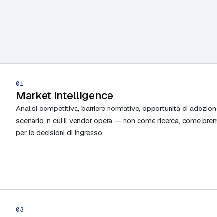
Un modello operativo per 
che va costruito, non vend
01
Market Intelligence
Analisi competitiva, barriere normative, opportunità di adozi
scenario in cui il vendor opera — non come ricerca, come pre
per le decisioni di ingresso.
03