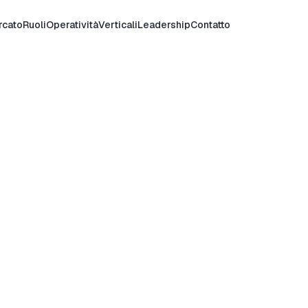
rcato
Ruoli
Operatività
Verticali
Leadership
Contatto