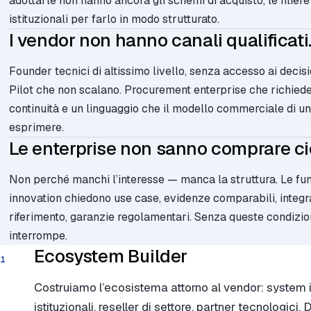
adottarle non hanno ancora gli schemi di acquisto, le filiere 
istituzionali per farlo in modo strutturato.
I vendor non hanno canali qualificati
Founder tecnici di altissimo livello, senza accesso ai deci
Pilot che non scalano. Procurement enterprise che richied
continuità e un linguaggio che il modello commerciale di un
esprimere.
Le enterprise non sanno comprare ci
Non perché manchi l’interesse — manca la struttura. Le funz
innovation chiedono use case, evidenze comparabili, integraz
riferimento, garanzie regolamentari. Senza queste condizioni
interrompe.
Ecosystem Builder
01
Costruiamo l’ecosistema attorno al vendor: system i
istituzionali, reseller di settore, partner tecnologici