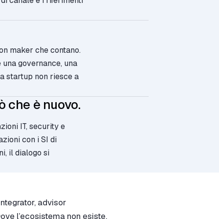
di canale e i riferimenti
.
sion maker che contano.
e una governance, una
a startup non riesce a
ò che è nuovo.
ioni IT, security e
ioni con i SI di
, il dialogo si
ntegrator, advisor
. Dove l’ecosistema non esiste,