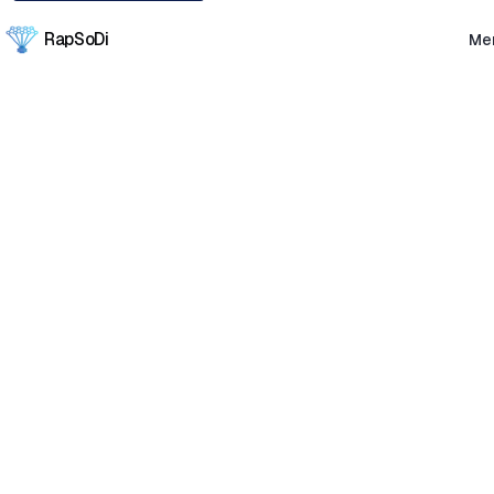
RapSoDi
Me