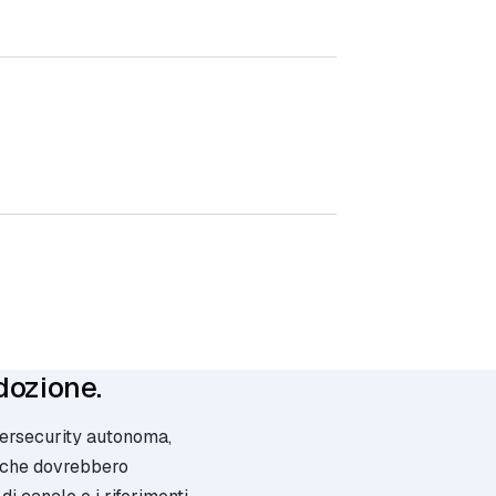
dozione.
bersecurity autonoma,
i che dovrebbero